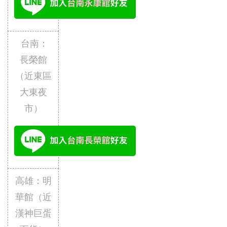
 台南：
長榮館
（近東區
大東夜
市）
高雄：明
華館（近
漢神巨蛋