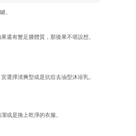
鍵。
如果還有蟹足腫體質，那後果不堪設想。
，宜選擇清爽型或是抗痘去油型沐浴乳。
清潔或是換上乾淨的衣服。