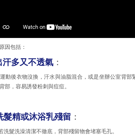
原因包括：
.出汗多又不透氣
：
後衣物沒換，汗水與油脂混合，或是坐辦公室背部緊
背部，容易誘發粉刺與痘痘。
.洗髮精或沐浴乳殘留
：
洗髮洗澡清潔不徹底，背部殘留物會堵塞毛孔。