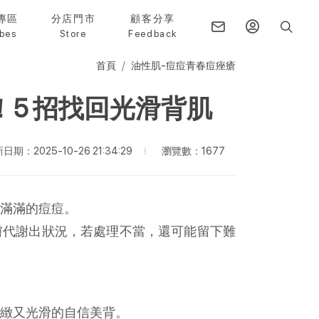
專區
分店門市
顧客分享
bes
Store
Feedback
首頁
油性肌-痘痘青春痘痤瘡
5 招找回光滑背肌
瀏覽數：1677
日期：2025-10-26 21:34:29
滿滿的痘痘。
膚代謝出狀況，若處理不當，還可能留下難
細緻又光滑的自信美背。