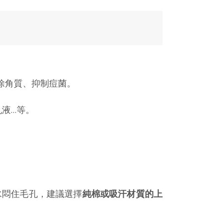
除角質、抑制痘菌。
液…等。
水悶住毛孔，建議選擇
純棉或吸汗材質的上