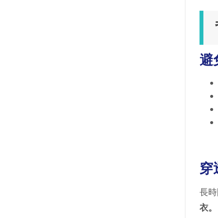
避
穿
長時
衣。