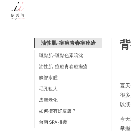
背
油性肌-痘痘青春痘痤瘡
斑點肌-斑點色素暗沈
油性肌-痘痘青春痘痤瘡
臉部水腫
夏天
毛孔粗大
很多
皮膚老化
以淡
如何擁有好皮膚？
今天
台南 SPA 推薦
掌握