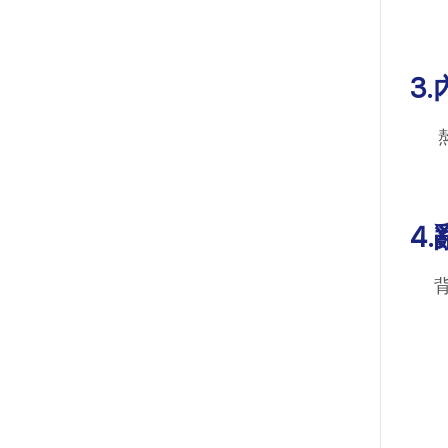
3
熬
4
背部