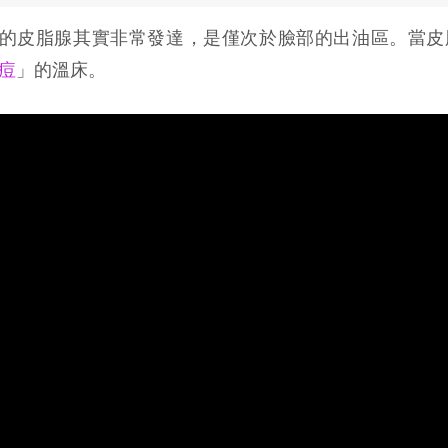
的皮脂腺其實非常發達，是僅次於臉部的出油區。當皮
痘
」的溫床。