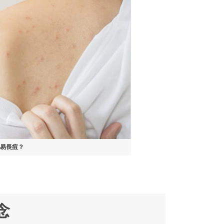
容易長痘？
念