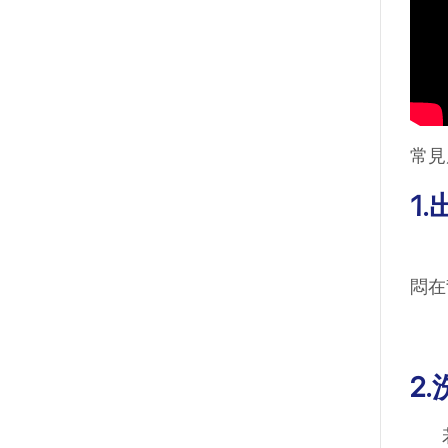
常見
1
運動
悶在
2
若