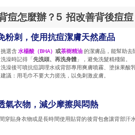
背痘怎麼辦？5 招改善背後痘痘
免粉刺，使用抗痘潔膚天然產品
挑選含
水楊酸（BHA）
或
茶樹精油
的潔膚品，能幫助去
洗澡時記得「
先洗頭、再洗身體
」，避免洗髮精殘留。
洗澡後可噴抗痘調理水或背部專用爽膚噴霧、塗抹果酸乳
建議：用毛巾不要大力搓洗，以免刺激皮膚。
透氣衣物，減少摩擦與悶熱
間穿貼身衣物或是長時間使用貼背的後背包會讓背部汗