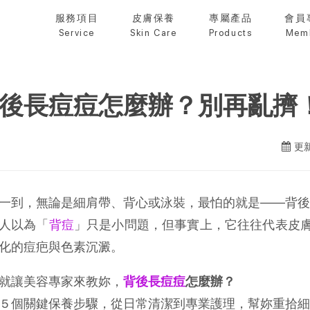
服務項目
皮膚保養
專屬產品
會員
Service
Skin Care
Products
Mem
後長痘痘怎麼辦？別再亂擠！
更新
一到，無論是細肩帶、背心或泳裝，最怕的就是——背後
人以為「
背痘
」只是小問題，但事實上，它往往代表皮
化的痘疤與色素沉澱。
就讓美容專家來教妳，
背後長痘痘
怎麼辦？
 5 個關鍵保養步驟，從日常清潔到專業護理，幫妳重拾