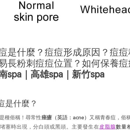
痘是什麼？痘痘形成原因？痘痘
易長粉刺痘痘位置？如何保養痘
南spa｜高雄spa｜新竹spa
痘是什麼？
是種俗稱！尋常性
痤瘡
（英語：
acne）
又稱青春痘，俗
堵塞時出現，分白頭或黑頭。主要發生在
皮脂腺
數量