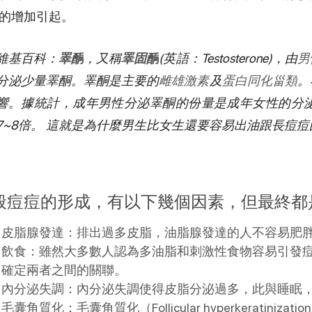
的增加引起。
維基百科
：
睪酮
，又稱
睪固酮
(英語：Testosterone)，由
男
分泌少量睪酮。睪酮是主要的
雌雄激素
及
蛋白同化甾類
。
響。據統計，成年男性分泌睪酮的份量是成年女性的分泌
7~8倍。 這就是為什麼男生比女生還要容易出油跟長痘
般痘痘的形成，有以下幾個因素，但最終都
皮脂腺發達：排出過多皮脂，油脂腺發達的人不容易肥
飲食：雖然大多數人認為多油脂和刺激性食物容易引發
確定兩者之間的關聯。
內分泌失調：內分泌失調使得皮脂分泌過多，此與睡眠
毛囊角質化：毛囊角質化（Follicular hyperkerati