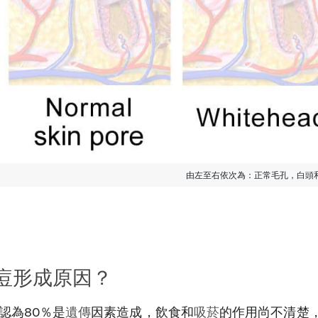
由左至右依次為：正常毛孔，白頭
痘形成原因？
認為80％是
遺傳
因素造成，飲食和
吸菸
的作用尚不清楚