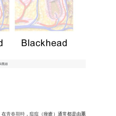
和黑頭
，在
青春期時
，痘痘（痤瘡）通常都是由
睪