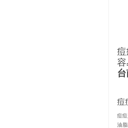
痘
容
台
痘
痘痘
油脂