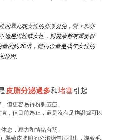
性
的
睪丸
或
女性
的
卵巢
分泌，
腎上腺
亦
不論是男性或女性，對健康都有重要影
量的約20倍，體內含量是成年女性的
痘的原因。
是
皮脂分泌過多
和
堵塞
引起
胖，但更容易得粉刺痘痘。
痘痘，但目前為止，還是沒有足夠證據可以
，休息，壓力和情緒有關。
nization）導致皮脂腺的分泌物無法排出，導致毛