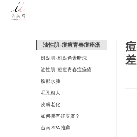
痘
油性肌-痘痘青春痘痤瘡
差
斑點肌-斑點色素暗沈
油性肌-痘痘青春痘痤瘡
臉部水腫
毛孔粗大
皮膚老化
如何擁有好皮膚？
台南 SPA 推薦