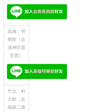
高雄：明
華館（近
漢神巨蛋
百貨）
竹北：科
大館（近
縣政二路