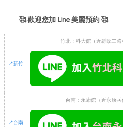
🥰 歡迎您加 Line 美麗預約 🥰
竹北：科大館（近縣政二路亞
📍新竹
台南：永康館（近永康兵仔
📍台南