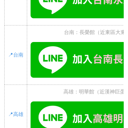
台南：長榮館（近東區大東
📍台南
高雄：明華館（近漢神巨蛋
📍高雄