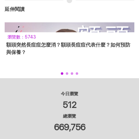
延伸閱讀
瀏覽數：1319
防
鼻頭長痘痘怎麼消最快？哪些地雷行為千萬不要踩？
今日瀏覽
512
總瀏覽
669,756