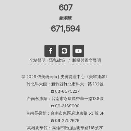
607
總瀏覽
671,594
全站聲明 | 隱私政策
版權與圖文聲明
© 2026 依美琦 spa | 皮膚管理中心《美容連鎖》
竹北科大館：新竹縣竹北市科大一路232號
☎️ 03-6575227
台南永康館：台南市永康區中華一路136號
☎️ 06-3139600
台南長榮館：台南市東區府連東路 53 號 3F
☎️ 06-2752626
高雄明華館：高雄市鼓山區明華路118號2F